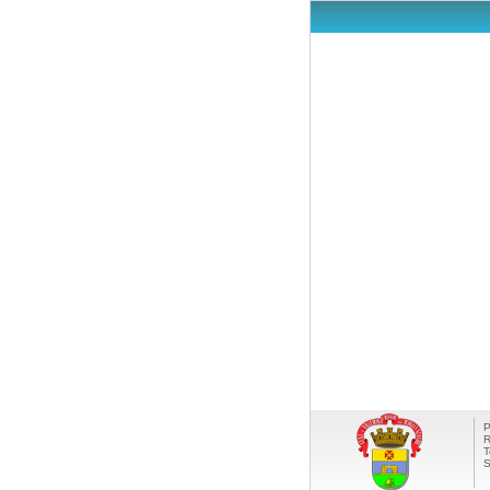
P
R
T
S